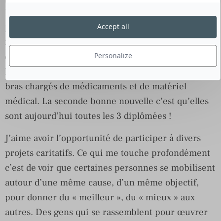
Effectivement, j’ai participé entre autres au joli
projet de Romane, Amélie et Clara, trois étudiantes
Accept all
infirmières. La première bonne nouvelle c’est
qu’elles ont récolté assez de fonds pour partir faire
Personalize
leur stage au Cambodge et arriver sur place les
bras chargés de médicaments et de matériel
médical. La seconde bonne nouvelle c’est qu’elles
sont aujourd’hui toutes les 3 diplômées !
J’aime avoir l’opportunité de participer à divers
projets caritatifs. Ce qui me touche profondément
c’est de voir que certaines personnes se mobilisent
autour d’une même cause, d’un même objectif,
pour donner du « meilleur », du « mieux » aux
autres. Des gens qui se rassemblent pour œuvrer