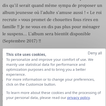
dis qu’il serait quand même sympa de proposer un
album jeunesse où l’adulte s’amuse aussi ! « Le roi
recrute » vous promet de chouettes fous rires en
famille !! Je ne vous en dis pas plus pour ménager
le suspens… L’album sera bientôt disponible
(Septembre 2017) !!
Vous créez le visuel pour les t-shirts, débardeurs
Deny all
This site uses cookies,
et sweats qui servent à financer le beau projet de
To personalize and improve your comfort of use. We
mainly use statistical data for performance and
3 étudiantes infirmières qui ont faire leur stage
optimization purposes and to bring you a better
dans un hôpital de pédiatrie de la capitale
experience.
For more information or to change your preferences,
cambodgienne. Vous semblez très engagé dans
click on the Customize button.
le monde caritatif. Pourquoi est-ce plus qu’une
To learn more about these cookies and the processing of
démarche pour vous, mais bien un engagement,
your personal data, please read our
privacy policy
.
une philosophie de vie ?