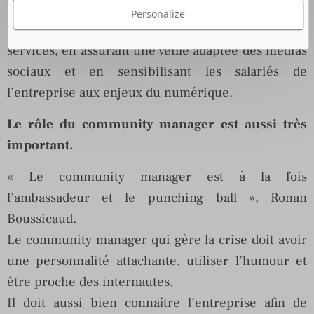
Il faut identifier et anticiper les risques d’une
Personalize
marque en analysant les failles des produits ou
services, en assurant une veille adaptée des médias
sociaux et en sensibilisant les salariés de
l’entreprise aux enjeux du numérique.
Le rôle du community manager est aussi très
important.
« Le community manager est à la fois
l’ambassadeur et le punching ball », Ronan
Boussicaud.
Le community manager qui gère la crise doit avoir
une personnalité attachante, utiliser l’humour et
être proche des internautes.
Il doit aussi bien connaître l’entreprise afin de