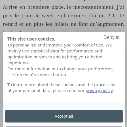
Arrive en première place, le mécontentement. J’ai
pris le train le week end dernier, j’ai eu 2 h de
retard et en plus les billets ne font qu’augmenter.
Le lundi matin je vais sur les réseaux sociaux de la
Deny all
This site uses cookies,
marque et j’exprime mon mécontentement.
To personalize and improve your comfort of use. We
Ensuite, il y a la distraction. C’est le week end, je
mainly use statistical data for performance and
optimization purposes and to bring you a better
surfe sur le web et je vais sur les réseaux sociaux
experience.
d’une marque et je m’amuse de voir les
For more information or to change your preferences,
commentaires des autres internautes donc j’y
click on the Customize button.
contribue moi aussi.
To learn more about these cookies and the processing
of your personal data, please read our
privacy policy
.
Et enfin, la sociabilisation. Ma meilleure copine a
dit qu’elle détestait cette marque, 25 personnes
pensent comme elle, je vais faire pareil pour être
Accept all
dans le coup !