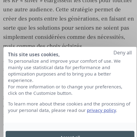
les RP « silver » élargissent les cibles pour toucher
une autre audience. Cette stratégie permet de
créer des ponts entre les générations, en faisant en
sorte que les solutions pour seniors ne soient pas
simplement considérées comme des nécessités,
mais comme des choix éclairés.
Deny all
This site uses cookies,
A l’instar de DOMITYS, n°1 des résidences services
To personalize and improve your comfort of use. We
mainly use statistical data for performance and
seniors en France, membre du Groupe AG2R LA
optimization purposes and to bring you a better
MONDIALE, qui a une approche avisée des RP
experience.
For more information or to change your preferences,
« silver » et qui a su tisser des liens entre les
click on the Customize button.
générations, faisant de leur concept d’habitat une
To learn more about these cookies and the processing of
expérience convoitée plutôt qu’une simple
your personal data, please read our
privacy policy
.
nécessité. En utilisant des canaux pluriels allant
des médias sociaux aux événements locaux, la
marque illustre comment les RP peuvent catalyser