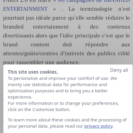
PARIS 2.0 en mars: «
60 campagnes de BRANDED
ENTERTAINMENT
» . La terminologie n’est
pourtant pas idéale parce qu’elle semble réduire le
branded entertainment à des contenus
divertissants alors que l’idée principale c’est que le
brand content doit répondre aux
attentes/goûts/centres d’intérets des publics ciblé
pour rassembler une audience.
Deny all
This site uses cookies,
To personalize and improve your comfort of use. We
mainly use statistical data for performance and
optimization purposes and to bring you a better
experience.
For more information or to change your preferences,
click on the Customize button.
To learn more about these cookies and the processing of
Même si c’est bien « l’entertainment » au sens
your personal data, please read our
privacy policy
.
anglo saxon du terme (le sport, la musique, le