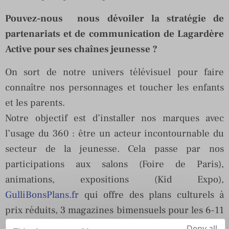
Pouvez-nous nous dévoiler la stratégie de
partenariats et de communication de Lagardère
Active pour ses chaînes jeunesse ?
On sort de notre univers télévisuel pour faire
connaître nos personnages et toucher les enfants
et les parents.
Notre objectif est d’installer nos marques avec
l’usage du 360 : être un acteur incontournable du
secteur de la jeunesse. Cela passe par nos
participations aux salons (Foire de Paris),
animations, expositions (Kid Expo),
GulliBonsPlans.fr
qui offre des plans culturels à
prix réduits, 3 magazines bimensuels pour les 6-11
ans sous la marque Gulli et 1 pour les plus petits, «
Deny all