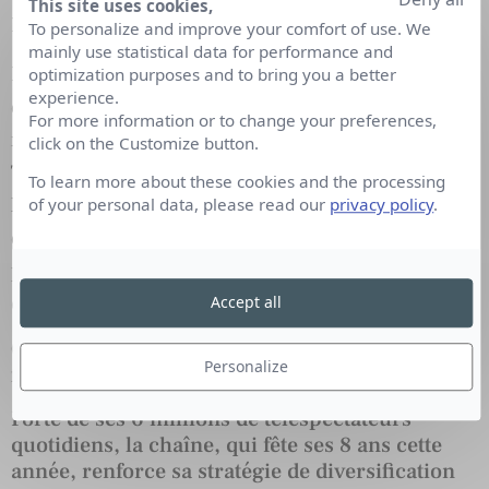
This site uses cookies,
Les Récrés de TiJi ».
To personalize and improve your comfort of use. We
mainly use statistical data for performance and
Enfin, Lagardère Active a beaucoup investi sur le
optimization purposes and to bring you a better
experience.
digital à destination d’un public jeune. Outre la
For more information or to change your preferences,
refonte du site web de Gulli, nous avons lancé « La
click on the Customize button.
Tablette tactile By Gulli », « Le Mobile by Gulli »,
To learn more about these cookies and the processing
l’appli gratuite Gulli a été téléchargée + d’1 million
of your personal data, please read our
privacy policy
.
de fois et nous nous positionnons comme le
premier dispositif « Second écran » destiné aux
enfants.
Accept all
Gulli, autre acteur majeur de l’animation
Personalize
française
Forte de ses 6 millions de téléspectateurs
quotidiens, la chaîne, qui fête ses 8 ans cette
année, renforce sa stratégie de diversification