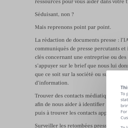
ressources pour vous aider dans votre tr
Séduisant, non ?
Mais reprenons point par point.
La rédaction de documents presse : l’I
communiqués de presse percutants et i
clés concernant une entreprise ou des pr
s’appuyer sur le brief que nous lui don
que ce soit sur la société ou sur la faç
d’information.
Thi
To 
Trouver des contacts médiatiques pertin
sta
afin de nous aider à identifier les méd
bri
For
puis à trouver les contacts appropriés 
Cus
Surveiller les retombées presse : l’IA p
To 