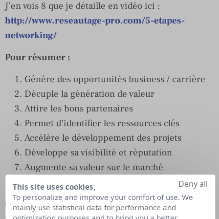
J’en vois 8 que je détaille en vidéo ici :
http://www.reseautage-pro.com/5-etapes-
networking/
Pour résumer :
Génére des opportunités business / carrière
Décuple la génération de valeur
Attire les bons partenaires
Permet d’identifier les ressources clés
Accélère le développement des projets
Développe sa visibilité et réputation
Augmente sa valeur sur le marché
Améliore ses compétences
Deny all
This site uses cookies,
To personalize and improve your comfort of use. We
Quelles sont pour vous les 5 étapes
mainly use statistical data for performance and
optimization purposes and to bring you a better
indispensables?