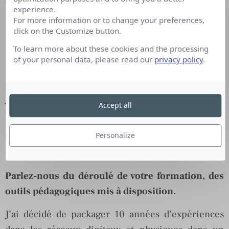
experience.
For more information or to change your preferences,
Etablir sa présence en ligne
click on the Customize button.
Activer son réseau dans les Réseaux Sociaux
To learn more about these cookies and the processing
Devenir un flux pour attirer des opportunités
of your personal data, please read our
privacy policy
.
Réseauter dans un évènement
Mettre en place un boucle de feedbacks
J’expose ça plus en détail ici :
Accept all
http://www.reseautage-pro.com/5-etapes-
networking/
Personalize
Parlez-nous du déroulé de votre formation, des
outils pédagogiques mis à disposition.
J’ai décidé de packager 10 années d’expériences