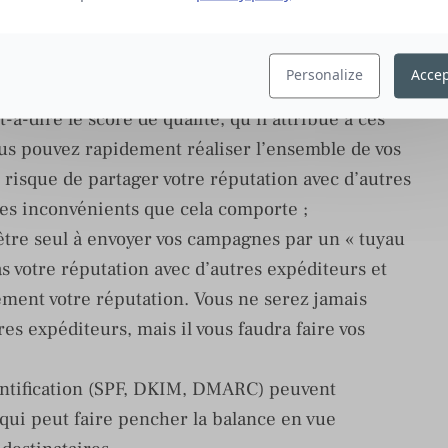
e routage
:
aux » communs partagés par des expéditeurs
Personalize
Accep
ver des campagnes par le même tuyau et a tendance
t-à-dire le score de qualité, qu’il attribue à ces
ous pouvez rapidement réaliser l’ensemble de vos
risque de partager votre réputation avec d’autres
les inconvénients que cela comporte ;
être seul à envoyer vos campagnes par un « tuyau
s votre réputation avec d’autres expéditeurs et
rement votre réputation. Vous ne serez jamais
es expéditeurs, mais il vous faudra faire vos
entification (SPF, DKIM, DMARC) peuvent
 qui peut faire pencher la balance en vue