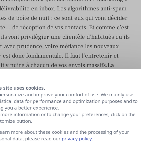
livrabilité en inbox. Les algorithmes anti-spam
s de boîte de nuit : ce sont eux qui vont décider
îte… de réception de vos contacts. Et comme c’est
ils vont privilégier une clientèle d’habitués qu’ils
er avec prudence, voire méfiance les nouveaux
 est donc fondamentale. Il faut l’entretenir et
it y nuire à chacun de vos envois massifs.
La
t d’abord à un certain nombre d’éléments
s site uses cookies,
personalize and improve your comfort of use. We mainly use
. Chaque campagne est envoyée à partir d’une
tistical data for performance and optimization purposes and to
0.133, est un numéro identifiant. On peut
ng you a better experience.
 more information or to change your preferences, click on the
lequel les emails vont passer pour être envoyés
tomize button.
cié un nom de domaine qui fait office de «
learn more about these cookies and the processing of your
sonal data, please read our
privacy policy
.