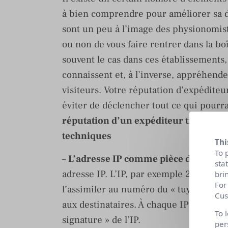
à bien comprendre pour améliorer sa dé
sont un peu à l’image des physionomiste
ou non de vous faire rentrer dans la bo
souvent le cas dans ces établissements, 
connaissent et, à l’inverse, appréhend
visiteurs. Votre réputation d’expéditeur
éviter de déclencher tout ce qui pourra
réputation d’un expéditeur tient tou
techniques
Thi
To 
–
L’adresse IP comme pièce d’identité
sta
adresse IP. L’IP, par exemple 212.85.15
bri
For
l’assimiler au numéro du « tuyau » par 
Cus
aux destinataires. À chaque IP est asso
To 
signature » de l’IP.
per