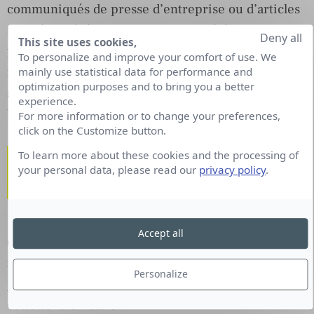
communiqués de presse d’entreprise ou d’articles
non rémunérés. Bien exploiter le référencement
Deny all
This site uses cookies,
peut aider à choisir les liens dont les mots clés
To personalize and improve your comfort of use. We
nécessitent une amélioration du classement et à
mainly use statistical data for performance and
optimization purposes and to bring you a better
s’assurer que les relations publiques utilisent la
experience.
bonne URL vers laquelle établir un lien.
For more information or to change your preferences,
click on the Customize button.
Gestion de la couverture
To learn more about these cookies and the processing of
your personal data, please read our
privacy policy
.
médiatique
La sensibilisation des influenceurs est un élément
Accept all
essentiel de toute stratégie de marketing. En
fonction de la taille de votre entreprise, il est
Personalize
probable que plus d’une équipe soit affectée à
cette sensibilisation.