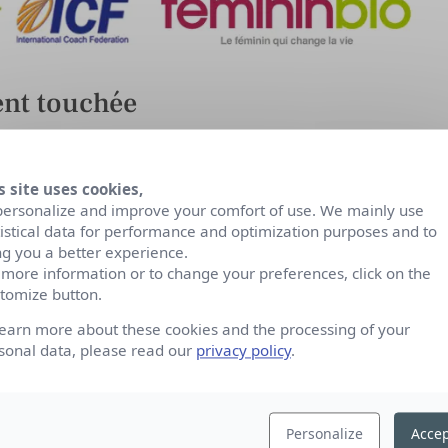
ent touchée
la presse papier, bien plus difficile à mettre en
élétravail. Le redressement du Distributeur de
s site uses cookies,
e d’ailleurs pas…
personalize and improve your comfort of use. We mainly use
tistical data for performance and optimization purposes and to
ng you a better experience.
zine, Stratégies, La Tribune, Point de vue et
 more information or to change your preferences, click on the
ions de parution quand d’autres ont opté pour des
tomize button.
e, Le Canard Enchainé, la Voix du Nord, Nice
learn more about these cookies and the processing of your
sonal data, please read our
privacy policy
.
dienne des mouvements médias
Personalize
Accep