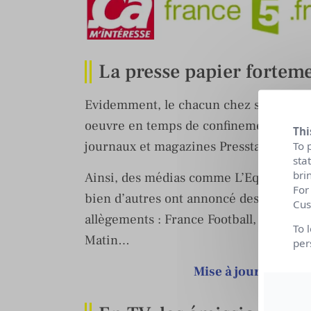
La presse papier fortem
Evidemment, le chacun chez soi affecte 
oeuvre en temps de confinement et de t
Thi
journaux et magazines Presstalis n’aid
To 
sta
bri
Ainsi, des médias comme L’Equipe Maga
For
bien d’autres ont annoncé des suspens
Cus
allègements : France Football, Le Mond
To 
Matin…
per
Mise à jour quoti