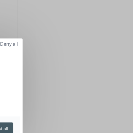
Deny all
t all