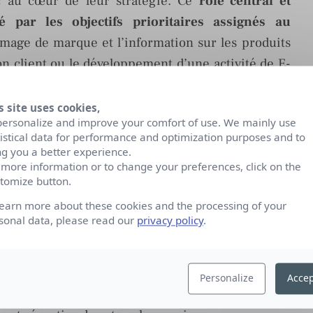
c au cœur de leur stratégie. Ce
rôle central et
é par les objectifs prioritaires assignés au
’image de marque et l’information sur les produits
ion client ou le développement d’une activité de E-
s site uses cookies,
de, les décisionnaires chez les annonceurs ne
personalize and improve your comfort of use. We mainly use
 personnel de connaissance et d’usage des outils
tistical data for performance and optimization purposes and to
ng you a better experience.
r l’item « très bon ».
 more information or to change your preferences, click on the
t un niveau de connaissance « médiocre » ou « très
tomize button.
ations. En résumé :
4 décideurs sur 10 seulement
learn more about these cookies and the processing of your
munication numérique
en sachant précisément
sonal data, please read our
privacy policy
.
 et « comment ? ».
t que, chez 78% des annonceurs, « les
Personalize
Accep
s autour de quelques personnes et équipes