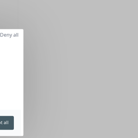
Deny all
t all