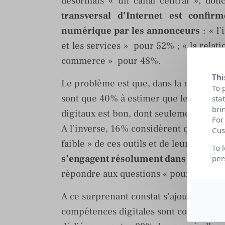
désormais « un canal central », don
transversal d’Internet est confirm
numérique par les annonceurs
: « l
et les services » pour 52% ; « la relat
commerce » pour 48%.
Thi
Le problème est que, dans la même étu
To 
sont que 40% à estimer que leur niveau
sta
bri
digitaux est bon, dont seulement 5% pou
For
A l’inverse, 16% considèrent qu’ils on
Cus
faible » de ces outils et de leurs utilis
To 
s’engagent résolument dans la com
per
répondre aux questions « pourquoi ? »
A ce surprenant constat s’ajoute le fai
compétences digitales sont concentrée