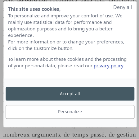
Deny all
stratégique, certes il est important d’estimer et de
This site uses cookies,
To personalize and improve your comfort of use. We
valoriser les résultats obtenus, mais la revue de
mainly use statistical data for performance and
presse n’est-elle pas faite pour cela précisément
optimization purposes and to bring you a better
experience.
???
For more information or to change your preferences,
Certes le pilotage de RP internationales
click on the Customize button.
nécessitent des tableaux de bord comparables par
To learn more about these cookies and the processing
pays, mais essayez d’offrir un magazine dans
of your personal data, please read our
privacy policy
.
lequel vous êtes cité (un vrai magazine j’entends,
pas une photocopie N&B !) à chacun de vos
commerciaux ou à vos filiales étrangères, vous
Accept all
verrez si cela a le même effet qu’un tableau de
chiffres…
Personalize
« Ces choses là » sont la synthèse d’un travail, de
nombreux arguments, de temps passé, de gestion