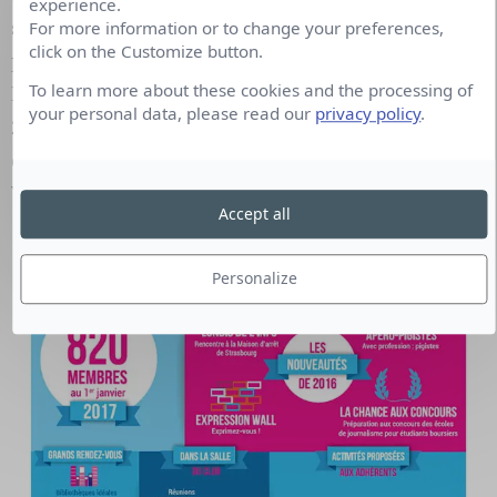
experience.
spécialisée (et très douée !) pour réaliser des
For more information or to change your preferences,
click on the Customize button.
petites vidéos corporate (« Soirée des voeux » – «
To learn more about these cookies and the processing of
Merci aux 820 membres du Club » – « Janvier
your personal data, please read our
privacy policy
.
2017 / Juin 2017 ») que nous diffusons largement
et que nous boostons sur les réseaux sociaux. Effet
Waouu garanti !
Accept all
Personalize