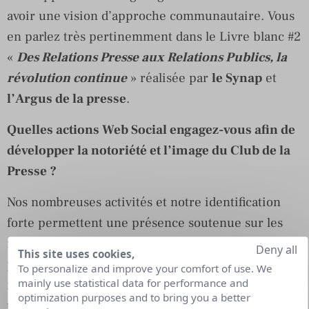
avoir une vision d’approche communautaire. Vous
en parlez très pertinemment dans le Livre blanc #2
«
Des Relations Presse aux Relations Publics, la
révolution continue
» réalisée par
le Synap
et
l’Argus de la presse
.
Quelles actions Web Social engagez-vous afin de
développer la notoriété et l’image du Club de la
Presse ?
Nos nombreuses activités et notre identification
forte permettent une présence soutenue sur les
réseaux sociaux et nous apportent une matière
Deny all
This site uses cookies,
première importante et qualitative pour réaliser
To personalize and improve your comfort of use. We
mainly use statistical data for performance and
reporting, vidéos, commentaires, live. Nous
optimization purposes and to bring you a better
travaillons ponctuellement avec une agence