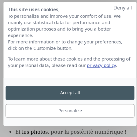
Anthony Courtat, Account Director de
Deny all
This site uses cookies,
Waggener Edstrom et membre de Syntec RP
To personalize and improve your comfort of use. We
mainly use statistical data for performance and
La tribune
sur la réputation des dirigeants par
optimization purposes and to bring you a better
experience.
Pascale Azria, Directrice générale de kingcom
For more information or to change your preferences,
et administrateur de Syntec RP
click on the Customize button.
Le slideshare
de la présentation, avec
To learn more about these cookies and the processing of
your personal data, please read our
privacy policy
.
l’infographie sur les nouveaux usages &
pratiques de Twitter en France par Aura
Mundi
Accept all
Le storify
pour revivre la conférence en
images, en tweets et en vidéos
Personalize
Le meilleur des interventions en
vidéos
Et
les photos
, pour la postérité numérique !