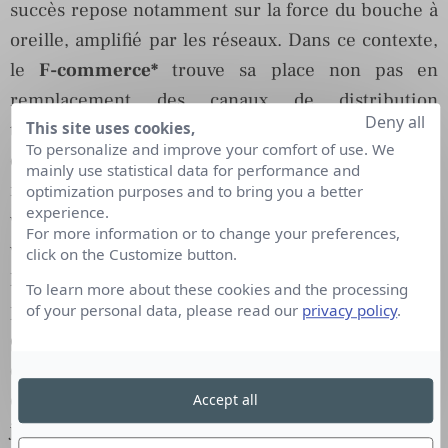
succès repose notamment sur la force du bouche à
oreille, amplifié par les réseaux. Dans ce contexte,
le
F-commerce*
trouve sa place non pas en
remplacement des canaux de distribution
Deny all
This site uses cookies,
traditionnels, mais en complément, en tant
To personalize and improve your comfort of use. We
qu’offre et point de contact supplémentaire. Car
mainly use statistical data for performance and
même si aujourd’hui tout ne s’achète pas sur le
optimization purposes and to bring you a better
experience.
web, les achats s’y préparent bien souvent… mieux
For more information or to change your preferences,
vaut être prêt ! De grandes enseignes l’ont testé :
click on the Customize button.
les fans c’est bien. Les fans qui achètent, et
To learn more about these cookies and the processing
passent du « j’aime » au « j’achète », c’est possible,
of your personal data, please read our
privacy policy
.
et c’est mieux ! Il faut donc s’y préparer, et au-delà
de l’acquisition d’une base de fans, savoir travailler
et animer sa communauté. Les intervenants du
Accept all
jour se proposent évidemment de vous y aider.