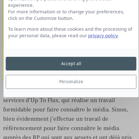
communication d’une
experience.
For more information or to change your preferences,
manière générale.
click on the Customize button.
Comment challengez-vous
To learn more about these cookies and the processing of
your personal data, please read our
privacy policy
.
cette profession, et
qu’attendez-vous
principalement des actions
Accept all
engagées ?
Personalize
En fait de communication, je me suis attaché les
services d’Up To Flux, qui réalise un travail
formidable pour faire connaître le média. Sinon,
bien évidemment j’effectue un travail de
référencement pour faire connaître le média
auprès des RP qui sont aux aguets et ont déjà pris