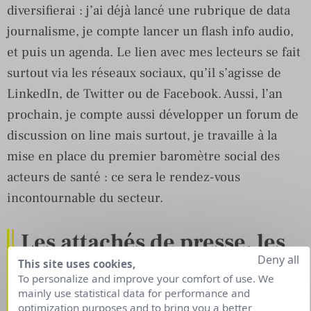
diversifierai : j’ai déjà lancé une rubrique de data
journalisme, je compte lancer un flash info audio,
et puis un agenda. Le lien avec mes lecteurs se fait
surtout via les réseaux sociaux, qu’il s’agisse de
LinkedIn, de Twitter ou de Facebook. Aussi, l’an
prochain, je compte aussi développer un forum de
discussion on line mais surtout, je travaille à la
mise en place du premier baromètre social des
acteurs de santé : ce sera le rendez-vous
incontournable du secteur.
Les attachés de presse, les
Deny all
relations presse sont un
This site uses cookies,
To personalize and improve your comfort of use. We
vecteur important pour la
mainly use statistical data for performance and
optimization purposes and to bring you a better