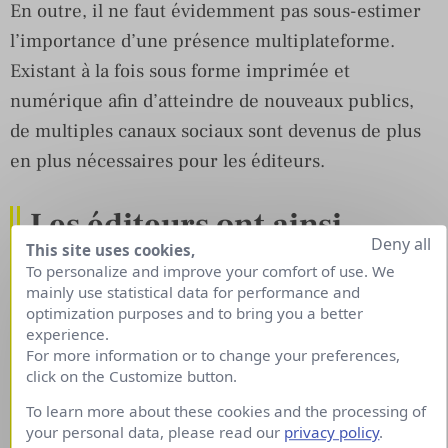
En outre, il ne faut évidemment pas sous-estimer
l’importance d’une présence multiplateforme.
Existant à la fois sous forme imprimée et
numérique afin d’atteindre de nouveaux publics,
de multiples canaux sociaux sont devenus de plus
en plus nécessaires pour les éditeurs.
Les éditeurs ont ainsi
Deny all
This site uses cookies,
provisoirement renoncé à
To personalize and improve your comfort of use. We
engager des créateurs de
mainly use statistical data for performance and
optimization purposes and to bring you a better
contenu externes, et
experience.
For more information or to change your preferences,
s’appuient sur leurs
click on the Customize button.
équipes éditoriales pour
To learn more about these cookies and the processing of
your personal data, please read our
privacy policy
.