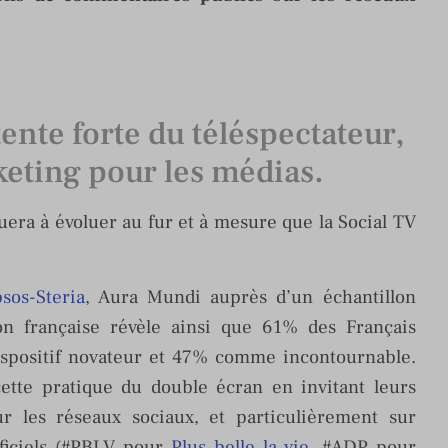
tente forte du téléspectateur,
keting pour les médias.
uera à évoluer au fur et à mesure que la Social TV
psos-Steria
, Aura Mundi auprès d’un échantillon
ion française révèle ainsi que 61% des Français
spositif novateur et 47% comme incontournable.
cette pratique du double écran en invitant leurs
ur les réseaux sociaux, et particulièrement sur
ficiels (#PBLV pour
Plus belle la vie
, #ADP pour