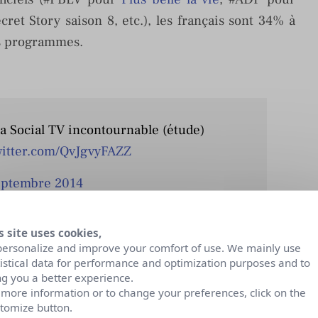
ret Story saison 8, etc.), les français sont 34% à
es programmes.
la Social TV incontournable (étude)
witter.com/QvJgvyFAZZ
eptembre 2014
s site uses cookies,
personalize and improve your comfort of use. We mainly use
tistical data for performance and optimization purposes and to
ng you a better experience.
as traditionnels et Web 2.0 comme si ces deux
 more information or to change your preferences, click on the
vision est par excellence le média qui fédère les
tomize button.