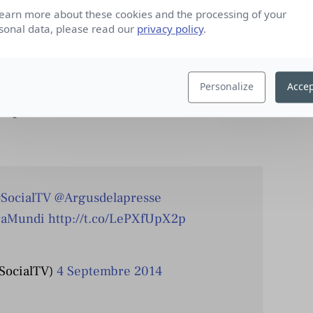
écus en direct tels que les rencontres sportives,
learn more about these cookies and the processing of your
sicales et les émissions de téléréalité. De la même
sonal data, please read our
privacy policy
.
e plateforme live et conversationnelle où
cial TV et l’attrait qu’elle suscite auprès des
Personalize
Accep
on et les réseaux sociaux sont complémentaires
»,
 Expertise Média chez Aura Mundi
.
#SocialTV
@Argusdelapresse
aMundi
http://t.co/LePXfUpX2p
SocialTV)
4 Septembre 2014