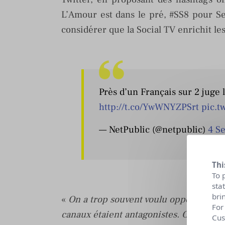
L’Amour est dans le pré, #SS8 pour Sec
considérer que la Social TV enrichit l
Près d’un Français sur 2 juge 
http://t.co/YwWNYZPSrt
pic.t
— NetPublic (@netpublic)
4 S
Thi
To 
sta
bri
«
On a trop souvent voulu opposer médi
For
canaux étaient antagonistes. Or, la télé
Cus