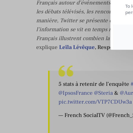
Français autour d’événements majeurs v
To 
les débats télévisés, les rencontres mu
per
manière, Twitter se présente comme un
l’information se vit en temps réel. La So
Français illustrent combien la télévisi
explique
Leïla Lévêque
, Responsable
5 stats à retenir de l’enquête
@IpsosFrance
@Steria
&
@Aur
pic.twitter.com/VTP7CDUw3a
— French SocialTV (@French_