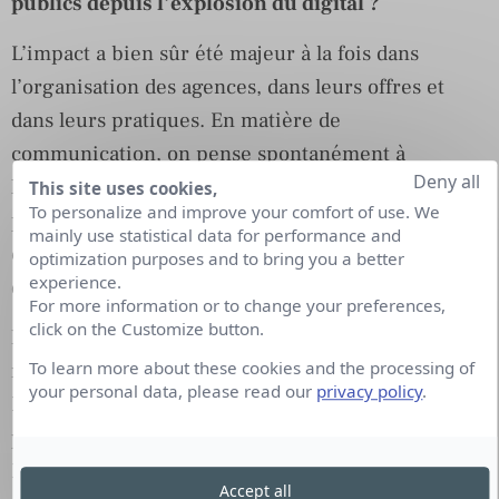
publics depuis l’explosion du digital ?
L’impact a bien sûr été majeur à la fois dans
l’organisation des agences, dans leurs offres et
dans leurs pratiques. En matière de
communication, on pense spontanément à
Deny all
l’existence de nouveaux outils (supports,
This site uses cookies,
To personalize and improve your comfort of use. We
plateformes, interfaces, réseaux sociaux…) qui
mainly use statistical data for performance and
constituent autant de nouveaux canaux de
optimization purposes and to bring you a better
experience.
diffusion.
For more information or to change your preferences,
click on the Customize button.
Mais ce sont fondamentalement les modes de
To learn more about these cookies and the processing of
relation avec les différents publics qui ont changé.
your personal data, please read our
privacy policy
.
Désormais les publics sont multiples, connectés et
peuvent même devenir des médias à part entière.
Les entreprises et les organisations ne sont plus
Accept all