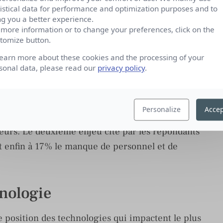
tistical data for performance and optimization purposes and to
 le Livre Blanc
ng you a better experience.
 more information or to change your preferences, click on the
tomize button.
rnalistes
learn more about these cookies and the processing of your
sonal data, please read our
privacy policy
.
i concerne les craintes des journalistes :
l’emploi constituent le podium. Pour 25% des
Personalize
Accep
s médias réside dans la concurrence qui se joue
ceurs. Le deuxième enjeu cité par les répondants
et enfin à 17% le manque de personnel et de
hnologie
e position des technologies qui impactent le plus