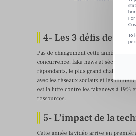
sta
Lire
bri
For
Cus
4- Les 3 défis des jou
To 
per
Pas de changement cette année en ce qu
concurrence, fake news et sécurité de 
répondants, le plus grand challenge de
avec les réseaux sociaux et les influen
est la lutte contre les fakenews à 19% 
ressources.
5- L’impact de la tec
Cette année la vidéo arrive en premièr