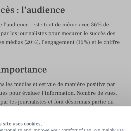
ccès : l’audience
 de l’audience reste tout de même avec 36% de
par les journalistes pour mesurer le succès des
ées médias (20%), l’engagement (16%) et le chiffre
l’importance
ns les médias et est vue de manière positive par
iques pour évaluer l’information. Nombre de vues,
ar les journalistes et font désormais partie du
e plus qu’en 2018.
s site uses cookies,
as en France et impact du COVID-19
personalize and improve your comfort of use. We mainly use