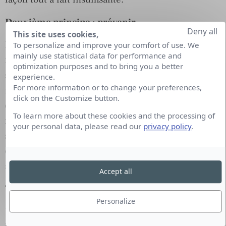
Deuxième principe : prévenir
Deny all
This site uses cookies,
Disposer d’une veille opérationnelle sur les
To personalize and improve your comfort of use. We
mainly use statistical data for performance and
réseaux sociaux doit devenir une règle. Non
optimization purposes and to bring you a better
seulement via un outil de veille (il y en a beaucoup)
experience.
For more information or to change your preferences,
mais surtout grâce à une personne ou une équipe
click on the Customize button.
expérimentée à même de décrypter, analyser,
To learn more about these cookies and the processing of
réagir rapidement et capable d’alerter seulement
your personal data, please read our
privacy policy
.
si cela est nécessaire. Différencier les médisances
d’un troll d’une attaque en règle n’est pas toujours
si facile que cela. Il convient d’être agile.
Accept all
Troisième principe : anticiper
Personalize
Une crise de réputation ne se gère pas à