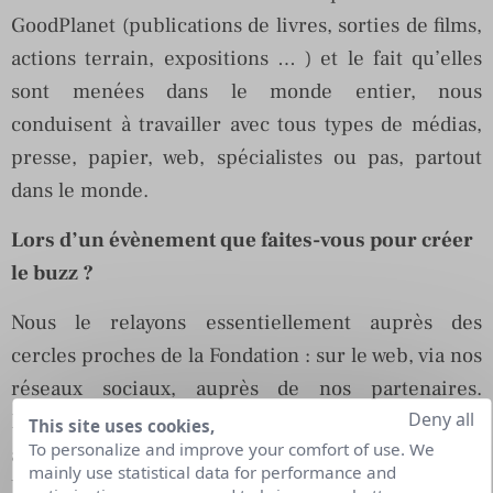
GoodPlanet (publications de livres, sorties de films,
actions terrain, expositions … ) et le fait qu’elles
sont menées dans le monde entier, nous
conduisent à travailler avec tous types de médias,
presse, papier, web, spécialistes ou pas, partout
dans le monde.
Lors d’un évènement que faites-vous pour créer
le buzz ?
Nous le relayons essentiellement auprès des
cercles proches de la Fondation : sur le web, via nos
réseaux sociaux, auprès de nos partenaires.
Deny all
Ensuite, il fait son chemin ! Nous travaillons aussi
This site uses cookies,
To personalize and improve your comfort of use. We
avec des médias solidaires qui relaient
mainly use statistical data for performance and
l’information (20 Minutes, Le Monde, et autres).