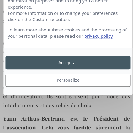
optimization purposes and to bring you a better
experience.
Quelle est la place du web 2.0 et des réseaux
For more information or to change your preferences,
click on the Customize button.
sociaux dans votre stratégie de communication ?
To learn more about these cookies and the processing of
Essentielle pour communiquer quasiment en
your personal data, please read our
privacy policy
.
direct avec les gens, les informer et nous informer,
être au plus près des réalités. Par ailleurs, en ce
qui concerne l’environnement, la consommation
Accept all
responsable ou le mieux-vivre ensemble,
nombreux sont les blogueurs à se pencher sur ces
Personalize
sujets et à être pionniers en matière de réflexion
et d’innovation. Ils sont souvent pour nous des
interlocuteurs et des relais de choix.
Yann Arthus-Bertrand est le Président de
l’association. Cela vous facilite sûrement la