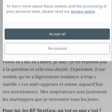
des RP. Il communique tout le temps en
To learn more about these cookies and the processing of
recherchant l’originalité, organise des événements
your personal data, please read our
privacy policy
.
et happenings créatifs, mais sans le savoir ! Le
startuppeur cherche chaque jour à se distinguer,
et les RP en sont un bon moyen.
Accept all
Au quotidien, plutôt Mark Zuckerberg ou Mark
Personalize
Shuttleworth ?
Plutôt ni l’un, ni l’autre. Je sais : je ne réponds pas
à la question et cela vous deçoit. Cependant, il me
semble qu’on a légèrement tendance à trop «
starifié » ces start-uppeurs et même aujourd’hui
ces investisseurs. Mes inspirateurs sont justement
les startuppers que je rencontre tous les jours.
Pour toi, les RP NextGen, qu’est-ce que c’est ?