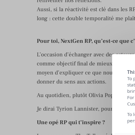
réinventer nos réflexions.
Aussi, si la réactivité est clé dans les 
long : cette double temporalité me plaît
Pour toi, NextGen RP, qu’est-ce que c’
L’occasion d’échanger avec des acteurs 
comme objectif final de mieux faire con
Thi
moyen d’expliquer ce que nous faisons
To 
donner du sens aux actions.
sta
bri
Au quotidien, plutôt Olivia Pope, Tyri
For
Cus
Je dirai Tyrion Lannister, pour son sens
To 
per
Une opé RP qui t’inspire ?