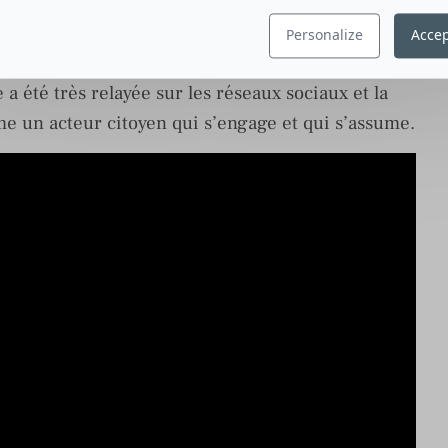
Procter & Gamble pour adresser le sujet « Black
de petits films où l’on voit des échanges entre des
Personalize
Accep
u racisme aux Etats-Unis. Bien que le nom de P&G
a été très relayée sur les réseaux sociaux et la
 un acteur citoyen qui s’engage et qui s’assume.