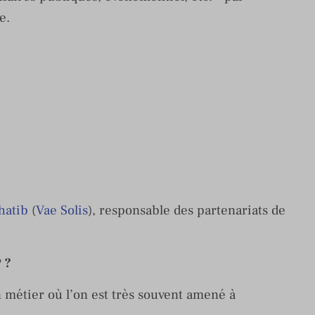
e.
hatib
(
Vae Solis
), responsable des partenariats de
 ?
un métier où l’on est très souvent amené à