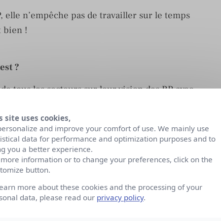
RP, elle n’empêche pas de travailler sur le temps
 bien !
est ?
de tous les secteurs sur leur vision des RP avec
naître notre métier. En fait, je vois ça comme le
s site uses cookies,
, et cela tombe bien puisque les RP permettent de
personalize and improve your comfort of use. We mainly use
tistical data for performance and optimization purposes and to
ng you a better experience.
on Lannister, Samantha Jones ou Miss Sloane ?
 more information or to change your preferences, click on the
tomize button.
 de l’auto-dérision.
learn more about these cookies and the processing of your
sonal data, please read our
privacy policy
.