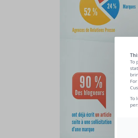
Thi
To 
sta
bri
For
Cus
To 
per