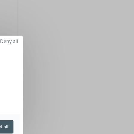
Deny all
t all