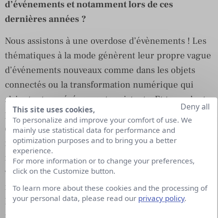
d’événements et notamment lors de ces
dernières années ?
Nous assistons à une overdose d’évènements ! Les
thématiques à la mode génèrent leur propre vague
d’événements nouveaux comme dans les objets
connectés ou la transformation numérique qui
s’ajoutent aux événements existants. Et tous n’ont
Deny all
This site uses cookies,
pas la même qualité que ce soit au niveau
To personalize and improve your comfort of use. We
organisation, contenu, … De plus, avec la
mainly use statistical data for performance and
optimization purposes and to bring you a better
révolution numérique, le digital impacte toutes les
experience.
fonctions de l’entreprise : finance, marketing,
For more information or to change your preferences,
click on the Customize button.
ventes, ressources humaines, production… Les
métiers se transforment, et plus que jamais
To learn more about these cookies and the processing of
your personal data, please read our
privacy policy
.
l’humain a besoin de repères, d’où cette
multiplication d’événements depuis plusieurs