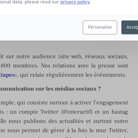
ntre designers, ingénieurs, marketeurs…
sonal data, please read our
privacy policy
.
hir véritablement sur la terminologie spécifique
Personalize
Accep
teraction(s) est-ce que les relations presse sont
t sur notre audience (site web, réseaux sociaux,
800 membres. Nos relations avec la presse sont
Etapes:
, qui relaie régulièrement les événements.
ommunication sur les médias sociaux ?
imple, qui consiste surtout à activer l’engagement
s : un compte Twitter (@interactif) et un hastag
le nous publions des actualités et surtout notre
me nous permet de gérer à la fois le mur Twitter,