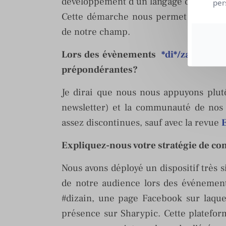
développement d’un langage commun e
per
Cette démarche nous permet de réfléc
de notre champ.
Lors des évènements
*di*/zaïn #
: In
prépondérantes?
Je dirai que nous nous appuyons plutô
newsletter) et la communauté de nos 
assez discontinues, sauf avec la revue
Expliquez-nous votre stratégie de c
Nous avons déployé un dispositif très s
de notre audience lors des événement
#dizain, une page Facebook sur laquel
présence sur Sharypic. Cette platefor