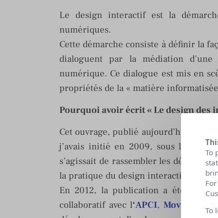
Le design interactif est la démarc
numériques.
Cette démarche consiste à définir la faç
dialoguent par la médiation d’une
numérique. Ce dialogue est mis en scè
propriétés de la « matière informatisée
Pourquoi avoir écrit « Le design des 
Cet ouvrage, publié aujourd’hui chez
Thi
j’avais initié en 2009, sous la forme
To 
s’agissait de rassembler les définitio
sta
bri
la pratique du design interactif et pl
For
En 2012, la publication a été augmen
Cus
collaboratif avec l
‘
APCI
,
Mov’eo
et
S
To 