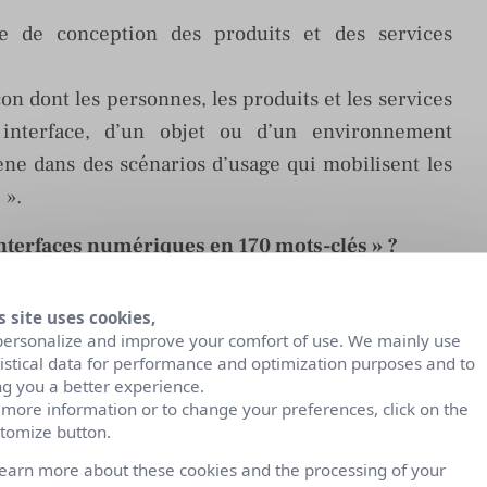
he de conception des produits et des services
on dont les personnes, les produits et les services
 interface, d’un objet ou d’un environnement
ne dans des scénarios d’usage qui mobilisent les
 ».
interfaces numériques en 170 mots-clés » ?
Dunod
, est le fruit d’un effort de formalisation que
s site uses cookies,
 d’un Petit dictionnaire du design numérique. Il
personalize and improve your comfort of use. We mainly use
ns des termes spécifiques que nous mobilisons dans
tistical data for performance and optimization purposes and to
ng you a better experience.
us largement notre culture numérique.
 more information or to change your preferences, click on the
té de 50 définitions, réalisées lors d’un projet
tomize button.
ystematic
. L’objectif est dès lors de permettre le
learn more about these cookies and the processing of your