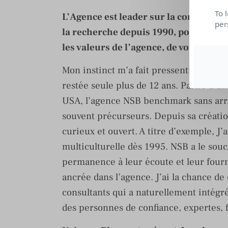
To 
L’Agence est leader sur la communic
per
la recherche depuis 1990, pouvez-vous
les valeurs de l’agence, de votre équi
Mon instinct m’a fait pressentir ce mar
restée seule plus de 12 ans. Partie d’
USA, l’agence NSB benchmark sans arrêt
souvent précurseurs. Depuis sa création
curieux et ouvert. A titre d’exemple, J
multiculturelle dès 1995. NSB a le souc
permanence à leur écoute et leur fourn
ancrée dans l’agence. J’ai la chance de
consultants qui a naturellement intégré c
des personnes de confiance, expertes, f