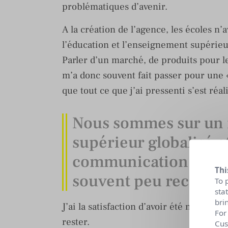
problématiques d’avenir.
A la création de l’agence, les écoles n
l’éducation et l’enseignement supérie
Parler d’un marché, de produits pour l
m’a donc souvent fait passer pour une «
que tout ce que j’ai pressenti s’est réal
Nous sommes sur un 
supérieur globalisé e
communication joue u
Thi
souvent peu reconnu
To 
sta
bri
J’ai la satisfaction d’avoir été novatric
For
rester.
Cus