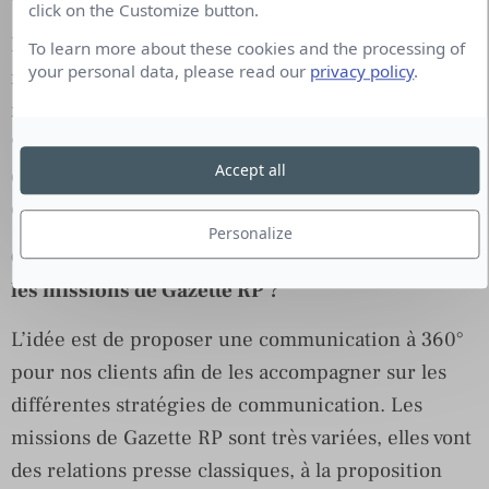
click on the Customize button.
Nous travaillons avec des petites et grandes
To learn more about these cookies and the processing of
your personal data, please read our
privacy policy
.
marques afin de les accompagner en veillant à
respecter leurs valeurs et positionnement. Depuis
9 mois, Gwendoline a rejoint l’aventure pour
Accept all
développer le pôle 2.0 mais aussi accompagner nos
clients sur leurs relations presse.
Personalize
Quelles sont les particularités de votre agence et
les missions de Gazette RP ?
L’idée est de proposer une communication à 360°
pour nos clients afin de les accompagner sur les
différentes stratégies de communication. Les
missions de Gazette RP sont très variées, elles vont
des relations presse classiques, à la proposition