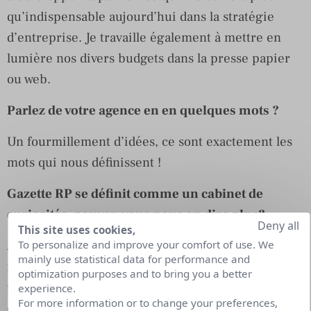
qu’indispensable aujourd’hui dans la stratégie
d’entreprise. Je travaille également à mettre en
lumière nos divers budgets dans la presse papier
ou web.
Parlez de votre agence en en quelques mots ?
Un fourmillement d’idées, ce sont exactement les
mots qui nous définissent !
Gazette RP se définit comme un cabinet de
curiosités, pouvez-vous nous en dire plus?
Deny all
This site uses cookies,
Avec Victoire mon associée, nous avons monté
To personalize and improve your comfort of use. We
mainly use statistical data for performance and
notre agence de relations presse Gazette RP, il y a
optimization purposes and to bring you a better
un an dans le secteur lifestyle & mode comme un
experience.
For more information or to change your preferences,
cabinet de curiosités.