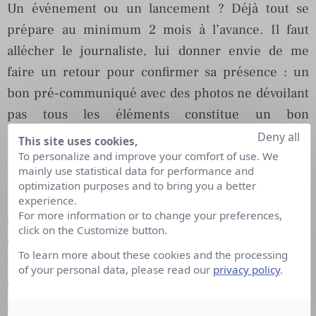
Un événement ou un lancement ? Déjà tout se
prépare au minimum 2 mois à l’avance. Il faut
allécher le journaliste, lui donner envie de me
faire un retour pour confirmer sa présence : un
bon pré-communiqué avec des photos ne dévoilant
pas tous les éléments constitue un bon
« appetizer ».
Deny all
This site uses cookies,
Il n’y pas une véritable « recette » pour créer un
To personalize and improve your comfort of use. We
mainly use statistical data for performance and
buzz, tout dépend du produit en tout état de cause.
optimization purposes and to bring you a better
En tant que RPresse on doit trouver l’idée qui fera
experience.
For more information or to change your preferences,
que notre produit se démarquera de sa
click on the Customize button.
concurrence par une spécificité, une utilisation,
To learn more about these cookies and the processing
une innovation pour que le journaliste lisant notre
of your personal data, please read our
privacy policy
.
communiqué se dise « en effet, cela peut être
différenciant ». Il faut avoir de la suite dans les