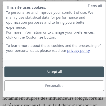
proposer l’expertise d’auteurs.
Deny all
This site uses cookies,
To personalize and improve your comfort of use. We
Cet aspect doit rester à mon sens central mais les
mainly use statistical data for performance and
optimization purposes and to bring you a better
journalistes ont aujourd’hui intégré les réseaux
experience.
sociaux comme un outil professionnel, l’attachée
For more information or to change your preferences,
click on the Customize button.
de presse doit donc pouvoir leur apporter de
l’information par ce biais et du coup, s’adapter aux
To learn more about these cookies and the processing of
your personal data, please read our
privacy policy
.
contraintes de ces nouveaux outils (synthétiser le
propos, le rendre plus visuel, être en phase avec
l’actualité)
Accept all
L’attachée de presse doit à mon sens prendre part
à la transformation digitale de son entreprise en
Personalize
assurant sa visibilité et sa notoriété sur le web et
notamment auprès des influenceurs (blogs, forums
et réseaux sociaux). Il lui faut donc s’approprier