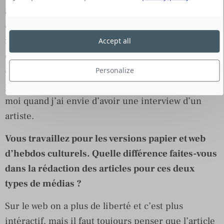
autre. Maintenant les attachés de presse me
contactent directement et des liens se tissent. C’est
important à mon niveau d’essayer un maximum
Accept all
d’entretenir de bonnes relations avec les attachés
de presse. C’est utile pour tout le monde, pour elle
Personalize
pour me transmettre une info en direct et pour
moi quand j’ai envie d’avoir une interview d’un
artiste.
Vous travaillez pour les versions papier et web
d’hebdos culturels. Quelle différence faites-vous
dans la rédaction des articles pour ces deux
types de médias ?
Sur le web on a plus de liberté et c’est plus
intéractif, mais il faut toujours penser que l’article