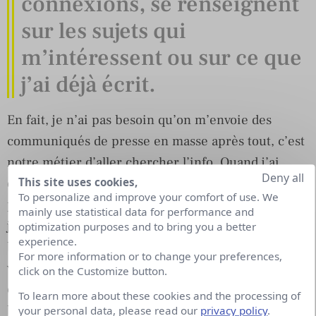
connexions, se renseignent
sur les sujets qui
m’intéressent ou sur ce que
j’ai déjà écrit.
En fait, je n’ai pas besoin qu’on m’envoie des
communiqués de presse en masse après tout, c’est
notre métier d’aller chercher l’info. Quand j’ai
Deny all
This site uses cookies,
débuté, il a fallu que je rattrape toute une culture
To personalize and improve your comfort of use. We
pour la rubrique sur laquelle j’étais affectée et que
mainly use statistical data for performance and
je ne connaissais que de loin, alors j’ai lu
optimization purposes and to bring you a better
experience.
beaucoup, je me suis renseignée, j’ai regardé des
For more information or to change your preferences,
vidéos sur youhumour.com et j’allais voir les
click on the Customize button.
commentaires des internautes sur des sites comme
To learn more about these cookies and the processing of
billetreduc.com. Et puis une chose en entraîne une
your personal data, please read our
privacy policy
.