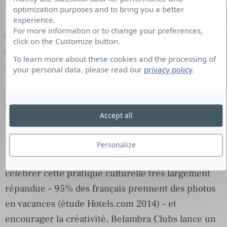
vacanciers. Pour les inciter à participer, nous leur
optimization purposes and to bring you a better
experience.
mettons à disposition des cadres photos Belambra
For more information or to change your preferences,
Clubs au format Instagram, un dispositif innovant
click on the Customize button.
qui leur permet de s’amuser tout en
To learn more about these cookies and the processing of
photographiant leurs souvenirs de vacances.
your personal data, please read our
privacy policy
.
Pourquoi avoir choisis un concours photo pour
communiquer sur Belambra cet été ?
Accept all
La photographie joue un grand rôle pour les
vacanciers des Clubs Belambra, elle est au cœur de
Personalize
leurs activités pendant et après leurs séjours. Pour
célébrer cette pratique culturelle très largement
répandue – 95% des français prennent des photos
en vacances (étude Hotels.com 2014) – et
encourager la créativité, Belambra Clubs lance un