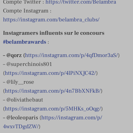
Compte Twitter :
https://twitter.com/Belambra
Compte Instagram :
https://instagram.com/belambra_clubs/
Instagramers influents sur le concours
#belambrawards
:
– @qorz (
https://instagram.com/p/4qfDmor3aS/
)
– @superchinois801
(
https://instagram.com/p/4lPiNXJC42/
)
– @lily__rose
(
https://instagram.com/p/4n7BbXNFkB/
)
– @oliviathebaut
(
https://instagram.com/p/5MHKs_oOqg/
)
– @leoleoparis
(
https://instagram.com/p/
4wxvTDgdZW/
)