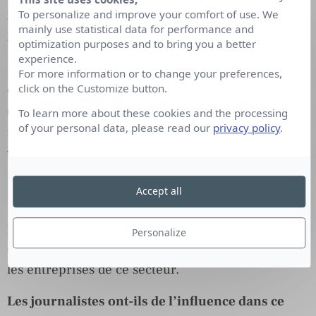
To personalize and improve your comfort of use. We
les plateformes et les adapter aux origines
mainly use statistical data for performance and
linguistiques et culturelles de leur clientèle.
optimization purposes and to bring you a better
experience.
Par ailleurs, compte tenu de la forte concurrence
For more information or to change your preferences,
click on the Customize button.
dans ce secteur, le community management
demandera de fortes connaissances en matière de
To learn more about these cookies and the processing
of your personal data, please read our
privacy policy
.
référencement naturel, afin de pousser du contenu
vers les demandes « naturelles » des internautes
sur les moteurs de recherche.
Accept all
Enfin, le community manager devra posséder à
priori une connaissance importante du secteur
Personalize
d’activité. Elle est indispensable pour représenter
les entreprises de ce secteur.
Les journalistes ont-ils de l’influence dans ce