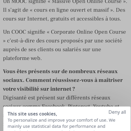
Un MOOC signifie « Massive Open Online Course ».
Il s’agit de « cours en ligne ouvert et massif ». Des
cours sur Internet, gratuits et accessibles à tous.
Un COOC signifie « Corporate Online Open Course
» c’est-à-dire des cours proposés par une société
auprès de ses clients ou salariés sur une
plateforme web.
Vous êtes présents sur de nombreux réseaux
sociaux. Comment réussissez-vous à maîtriser
votre visibilité sur internet ?
Digisanté est présent sur différents réseaux
sociaux comme Facebook, Pinterest, Youtube et
Deny all
This site uses cookies,
sur les réseaux professionnels. Afin de maitriser
To personalize and improve your comfort of use. We
notre communication, nous avons associé à chaque
mainly use statistical data for performance and