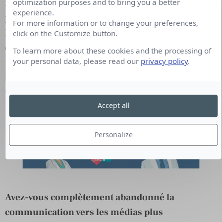
optimization purposes and to bring you a better
réseau social un objectif et donc une cible
experience.
prioritaire. Par exemple, notre communication sur
For more information or to change your preferences,
Facebook est dédiée aux pharmaciens. Notre
click on the Customize button.
communication sur les réseaux pro cible les
To learn more about these cookies and the processing of
your personal data, please read our
privacy policy
.
responsables digitaux et communication des
laboratoires. Notre Pinterest est notre outil de
veille en image du secteur de la e-santé.
Accept all
Personalize
Avez-vous complètement abandonné la
communication vers les médias plus