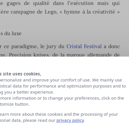
e gages de qualité dans l’exécution mais qui
nière campagne de Lego, « hymne à la créativité »
s du luxe
er ce paradigme, le jury du
Cristal Festival
a donc
ne, Precision knives, de la marque allemande de
tion riche en réalisations impressionnantes
 mon coup de cœur
On the Docks
pour Jean-Paul
s site uses cookies,
personalize and improve your comfort of use. We mainly use
 le même registre avec des codes trop souvent
tistical data for performance and optimization purposes and to
our l’audace de la simplicité et de l’efficacité, il a
ng you a better experience.
i le concept est indéniablement fort, il lui manque
 more information or to change your preferences, click on the
tomize button.
là que se situe certainement l’enjeu: réconcilier le
learn more about these cookies and the processing of your
ne campagne « luxe », la créativité et la volonté
sonal data, please read our
privacy policy
.
 marque.