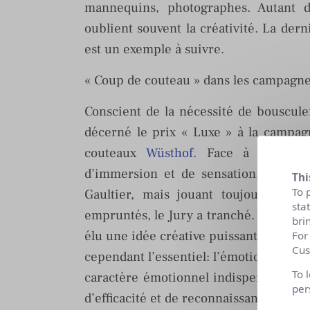
mannequins, photographes. Autant d
oublient souvent la créativité. La der
est un exemple à suivre.
« Coup de couteau » dans les campagne
Conscient de la nécessité de bouscul
décerné le prix « Luxe » à la campag
couteaux
Wüsthof.
Face à une sélec
d’immersion et de sensation, dont
Thi
To 
Gaultier, mais jouant toujours sur
sta
empruntés, le Jury a tranché. Il a opté p
bri
élu une idée créative puissante. Mais s
For
Cus
cependant l’essentiel: l’émotion. C’est 
To 
caractère émotionnel indispensable à u
per
d’efficacité et de reconnaissance de la