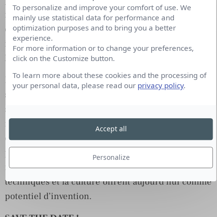
partis pris, l’inventivité des campagnes, la
To personalize and improve your comfort of use. We
naissance de nouveaux concepts de
mainly use statistical data for performance and
optimization purposes and to bring you a better
communication, la mise au point d’approches
experience.
inédites des publics pour optimiser l’émergence et
For more information or to change your preferences,
la préférence…
click on the Customize button.
To learn more about these cookies and the processing of
Les jeunes professionnels des Relations Publics
your personal data, please read our
privacy policy
.
sont mis à l’honneur dans ce grand concours de
sélection et ce coaching : connectés, ouverts sur le
monde, zappeurs, imaginatifs, intégrateurs,
Accept all
curateurs, nos jeunes PR ont toutes les capacités
pour restituer dans des dispositifs pensés et
Personalize
réalisés avec talent, tout ce que le monde, les
techniques et la culture offrent aujourd’hui comme
potentiel d’invention.