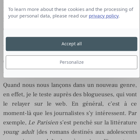
Lectrices. Le livre choisi par les membres du
To learn more about these cookies and the processing of
Ladies Club sortira en juin, avec un bandeau
your personal data, please read our
privacy policy
.
indiquant cette distinction. L’impact de cette
opération a été démultiplié par le fait que les
blogueuses ont pu soumettre leur sélection à leurs
Accept all
lectrices et solliciter leur avis.
Quelle importance accordez-vous à la presse, si
Personalize
les premiers prescripteurs sont les blogueurs ?
Quand nous nous lançons dans un nouveau genre,
en effet, je le teste auprès des blogueuses, qui vont
le relayer sur le web. En général, c’est à ce
moment-là que les journalistes s’y intéressent. Par
exemple,
Le Parisien
s’est penché sur la littérature
young adult
[des romans destinés aux adolescents