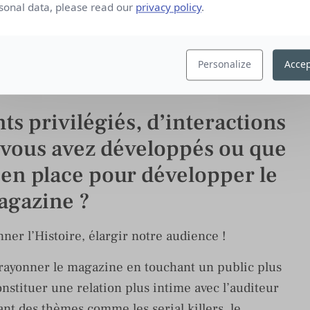
aux est également renforcée, avec l’arrivée d’une
sonal data, please read our
privacy policy
.
 digitale depuis un an.
 et défis des médias
Personalize
Accep
lay du débat du Press Club
s privilégiés, d’interactions
e vous avez développés ou que
en place pour développer le
agazine ?
ner l’Histoire, élargir notre audience !
 rayonner le magazine en touchant un public plus
nstituer une relation plus intime avec l’auditeur
ant des thèmes comme les serial killers, le