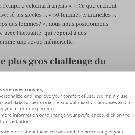
 l’empire colonial français », « Ce que cachent
versé les siècles », « 50 femmes criminelles »,
orps des femmes? », nous nous positionnons
avec l’actualité, qui répond à des
s comme une revue mémorielle.
 le plus gros challenge du
ver de nouveaux média pour les toucher.
s site uses cookies,
personalize and improve your comfort of use. We mainly use
ribution de la presse en 2020 ont détourné les
tistical data for performance and optimization purposes and to
ng you a better experience.
Il a fallu réagir vite pour nous adapter à leurs
 more information or to change your preferences, click on the
Par exemple, nous avons renforcé notre présence
tomize button.
t maintenant l’habitude d’acheter la presse. Notre
learn more about these cookies and the processing of your