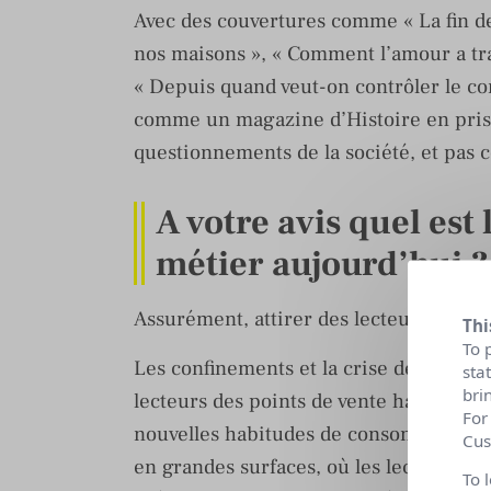
Avec des couvertures comme « La fin de
nos maisons », « Comment l’amour a tra
« Depuis quand veut-on contrôler le c
comme un magazine d’Histoire en prise 
questionnements de la société, et pa
A votre avis quel est
métier aujourd’hui ?
Assurément, attirer des lecteurs, trou
Thi
To 
Les confinements et la crise de la dist
sta
bri
lecteurs des points de vente habituels. 
For
nouvelles habitudes de consommation. 
Cus
en grandes surfaces, où les lecteurs on
To 