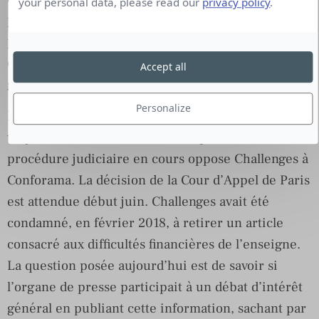
your personal data, please read our
privacy policy
.
peut être soumis à certaines restrictions prévues
par la loi et notamment pour empêcher la
divulgation d’informations confidentielles ou pour
Accept all
garantir l’impartialité du pouvoir judiciaire.
Personalize
Dans la pratique, l’articulation des droits n’est pas
toujours chose facile. Pour exemple, une
procédure judiciaire en cours oppose Challenges à
Conforama. La décision de la Cour d’Appel de Paris
est attendue début juin. Challenges avait été
condamné, en février 2018, à retirer un article
consacré aux difficultés financières de l’enseigne.
La question posée aujourd’hui est de savoir si
l’organe de presse participait à un débat d’intérêt
général en publiant cette information, sachant par