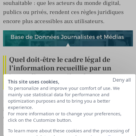
souhaitable : que les acteurs du monde digital,
publics ou privés, rendent ces règles juridiques
encore plus accessibles aux utilisateurs.
Quel doit-être le cadre légal de
l’information recueillie par un
journaliste et est-il un lanceur
Deny all
This site uses cookies,
d’alerte potentiel ?
To personalize and improve your comfort of use. We
mainly use statistical data for performance and
La collecte d’information par le journaliste est
optimization purposes and to bring you a better
experience.
garantie par la loi française et la Convention
For more information or to change your preferences,
européenne des droits de l’homme (CEDH).
click on the Customize button.
L’exercice de la liberté de la presse a des limites
To learn more about these cookies and the processing of
également prévues par la rédaction de la CEDH. Il