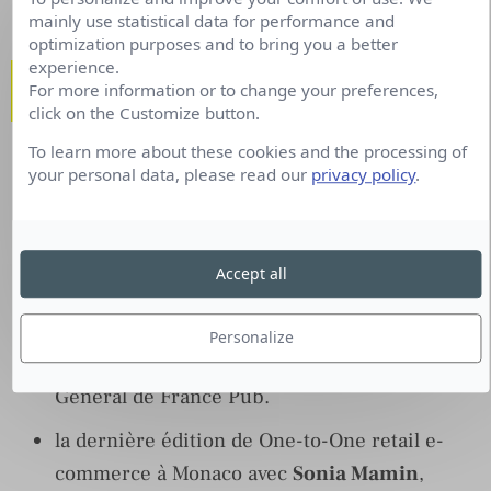
mainly use statistical data for performance and
optimization purposes and to bring you a better
experience.
Au sommaire de l’épisode #19 du 18
For more information or to change your preferences,
mars 2022 :
click on the Customize button.
To learn more about these cookies and the processing of
retour sur le Grand Prix de la Communication
your personal data, please read our
privacy policy
.
Extérieure avec l’interview de
Boutaïna
Araki
, Présidente de Clear Channel France.
les chiffres du Bump avec
Christine Robert
,
Accept all
Directrice Déléguée de l’IREP,
Florence
Doré
, Directrice Marketing de Kantar,
Personalize
division Media et
Xavier Guillon
, Directeur
Général de France Pub.
la dernière édition de One-to-One retail e-
commerce à Monaco avec
Sonia Mamin
,