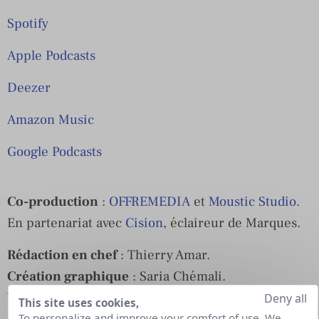
Spotify
Apple Podcasts
Deezer
Amazon Music
Google Podcasts
Co-production
:
OFFREMEDIA
et
Moustic Studio
.
En partenariat avec
Cision
, éclaireur de Marques.
Rédaction en chef
: Thierry Amar.
Création graphique
: Saria Chémali.
Voix off
: Sandrine Vendel.
Deny all
This site uses cookies,
To personalize and improve your comfort of use. We