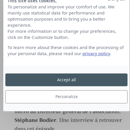
Présidentielle : le débat enregistre son plus
This site uses cookies,
To personalize and improve your comfort of use. We
faible score d’audience
. Le grand débat de
mainly use statistical data for performance and
l’entre deux tours de la présidentielle entre
optimization purposes and to bring you a better
experience.
Marine Le Pen
et
Emmanuel Macron
a
For more information or to change your preferences,
enregistré des audiences historiquement
click on the Customize button.
faibles à 15,6 millions de téléspectateurs.
To learn more about these cookies and the processing of
your personal data, please read our
privacy policy
.
La radio fait de la résistance mais perd en
couverture
. Les audiences radio de l’EAR ont
été publiées par Médiamétrie pour la période
Accept all
janvier – mars 2022.
L’ACPM a présenté le bilan de la presse et
Personalize
des médias 2021
.
Thierry Amar
a tendu son
micro au Directeur général de l’association,
Stéphane Bodier
. Une interview à retrouver
dans cet épisode.