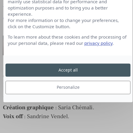
mainly use statistical data for performance and
Amazon Music
optimization purposes and to bring you a better
experience.
Google Podcasts
For more information or to change your preferences,
click on the Customize button.
To learn more about these cookies and the processing of
your personal data, please read our
privacy policy
.
Accept all
Co-production
:
OFFREMEDIA
et
Moustic Studio
.
En partenariat avec
Cision
, éclaireur de Marques.
Personalize
Rédaction en chef
: Thierry Amar.
Création graphique
: Saria Chémali.
Voix off
: Sandrine Vendel.