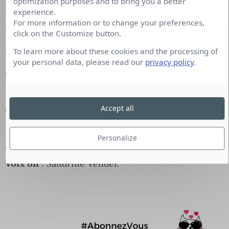
optimization purposes and to bring you a better
Apple Podcasts
experience.
For more information or to change your preferences,
Deezer
click on the Customize button.
Amazon Music
To learn more about these cookies and the processing of
your personal data, please read our
privacy policy
.
Google Podcasts
Accept all
Co-production
:
OFFREMEDIA
et
Moustic Studio
.
En partenariat avec
Cision
, éclaireur de Marques.
Personalize
Création graphique
: Saria Chémali.
Voix off
: Sandrine Vendel.