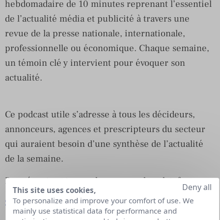
hebdomadaire de 10 minutes reprenant l’essentiel
de l’actualité média et publicité à travers une
revue de la presse nationale, internationale,
professionnelle ou économique. Chaque semaine,
un témoin clé y intervient pour évoquer son
actualité.
Ce podcast utile s’adresse à tous les décideurs,
annonceurs, agences et prescripteurs du secteur
qui auraient besoin d’une synthèse de l’actualité
de la semaine.
Pour écouter et vous abonner sur les plateformes :
Deny all
This site uses cookies,
To personalize and improve your comfort of use. We
Spotify
mainly use statistical data for performance and