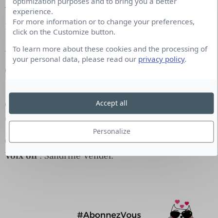
optimization purposes and to bring you a better
Apple Podcasts
experience.
For more information or to change your preferences,
Deezer
click on the Customize button.
Amazon Music
To learn more about these cookies and the processing of
your personal data, please read our
privacy policy
.
Google Podcasts
Accept all
Co-production
:
OFFREMEDIA
. En partenariat avec
Cision
, éclaireur de Marques.
Personalize
Création graphique
: Saria Chémali.
Voix off
: Sandrine Vendel.