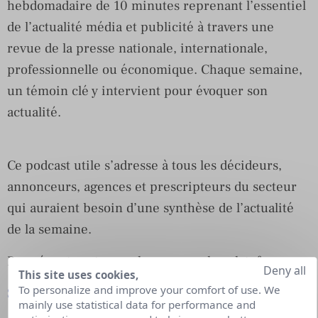
hebdomadaire de 10 minutes reprenant l’essentiel
de l’actualité média et publicité à travers une
revue de la presse nationale, internationale,
professionnelle ou économique. Chaque semaine,
un témoin clé y intervient pour évoquer son
actualité.
Ce podcast utile s’adresse à tous les décideurs,
annonceurs, agences et prescripteurs du secteur
qui auraient besoin d’une synthèse de l’actualité
de la semaine.
Pour écouter et vous abonner sur les plateformes :
Deny all
This site uses cookies,
To personalize and improve your comfort of use. We
Spotify
mainly use statistical data for performance and