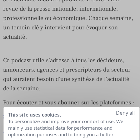
revue de la presse nationale, internationale,
professionnelle ou économique. Chaque semaine,
un témoin clé y intervient pour évoquer son
actualité.
Ce podcast utile s’adresse à tous les décideurs,
annonceurs, agences et prescripteurs du secteur
qui auraient besoin d’une synthèse de l’actualité
de la semaine.
Pour écouter et vous abonner sur les plateformes :
Deny all
This site uses cookies,
Spotify
To personalize and improve your comfort of use. We
mainly use statistical data for performance and
Apple Podcasts
optimization purposes and to bring you a better