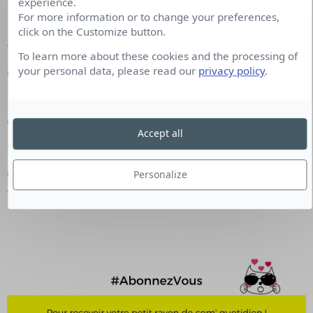
experience.
Deezer
For more information or to change your preferences,
click on the Customize button.
Amazon Music
To learn more about these cookies and the processing of
your personal data, please read our
privacy policy
.
Google Podcasts
Co-production
:
OFFREMEDIA
et en partenariat
Accept all
avec
Cision
, éclaireur de Marques.
Création graphique
: Saria Chémali.
Personalize
Voix off
: Sandrine Vendel.