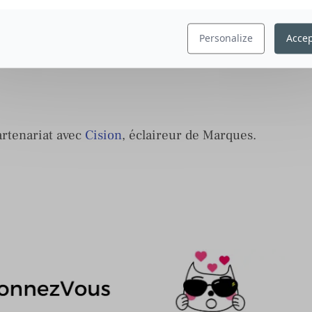
Personalize
Accep
artenariat avec
Cision
, éclaireur de Marques.