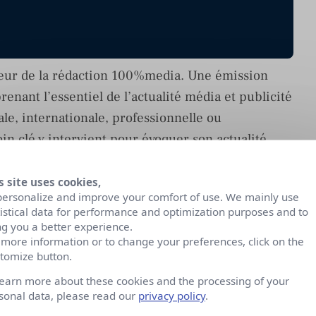
teur de la rédaction 100%media. Une émission
nant l’essentiel de l’actualité média et publicité
ale, internationale, professionnelle ou
 clé y intervient pour évoquer son actualité.
s site uses cookies,
écideurs, annonceurs, agences et prescripteurs du
personalize and improve your comfort of use. We mainly use
èse de l’actualité de la semaine.
tistical data for performance and optimization purposes and to
ng you a better experience.
 more information or to change your preferences, click on the
lateformes :
tomize button.
learn more about these cookies and the processing of your
sonal data, please read our
privacy policy
.