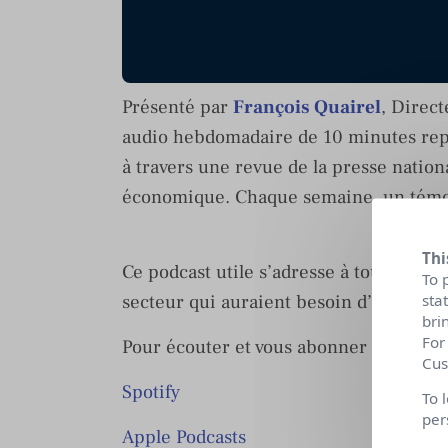
Présenté par
François Quairel
, Direc
audio hebdomadaire de 10 minutes repre
à travers une revue de la presse nation
économique. Chaque semaine, un témoin
Thi
Ce podcast utile s’adresse à tous les d
To 
secteur qui auraient besoin d’une synth
sta
bri
For
Pour écouter et vous abonner sur les p
Cus
Spotify
To 
per
Apple Podcasts