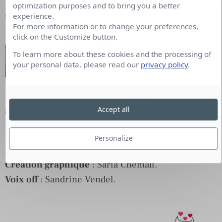
optimization purposes and to bring you a better
Google Podcasts
experience.
For more information or to change your preferences,
click on the Customize button.
To learn more about these cookies and the processing of
your personal data, please read our
privacy policy
.
Accept all
Co-production
:
OFFREMEDIA
et
Moustic Studio
.
En partenariat avec
Cision
, éclaireur de Marques.
Personalize
Rédaction en chef
: Thierry Amar.
Création graphique
: Saria Chémali.
Voix off
: Sandrine Vendel.