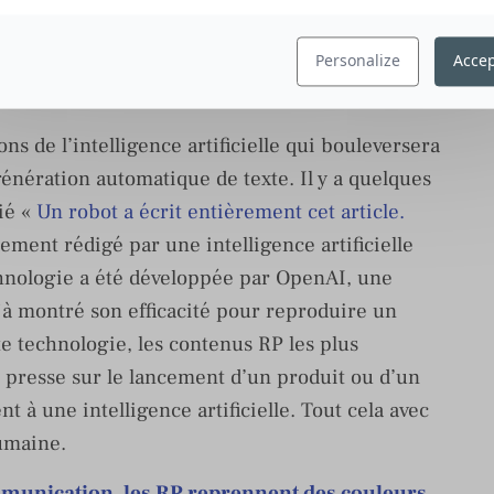
s et déjà la possibilité de diffuser
journalistes considérés comme étant les plus
Personalize
Accep
ue.
ons de l’intelligence artificielle qui bouleversera
génération automatique de texte. Il y a quelques
ié «
Un robot a écrit entièrement cet article.
rement rédigé par une intelligence artificielle
hnologie a été développée par OpenAI, une
éjà montré son efficacité pour reproduire un
e technologie, les contenus RP les plus
presse sur le lancement d’un produit ou d’un
 à une intelligence artificielle. Tout cela avec
umaine.
mmunication, les RP reprennent des couleurs