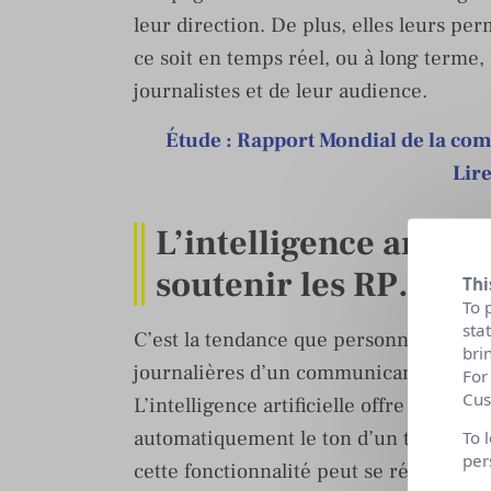
leur direction. De plus, elles leurs pe
ce soit en temps réel, ou à long terme,
journalistes et de leur audience.
Étude : Rapport Mondial de la co
Lire
L’intelligence artific
soutenir les RP…
Thi
To 
sta
C’est la tendance que personne ne peut
bri
journalières d’un communicant, et cont
For
Cus
L’intelligence artificielle offre par exe
automatiquement le ton d’un texte. Et 
To 
per
cette fonctionnalité peut se révéler êt