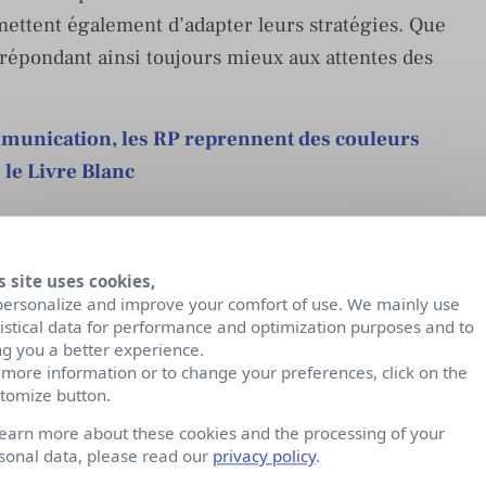
rmettent également d’adapter leurs stratégies. Que
 répondant ainsi toujours mieux aux attentes des
mmunication, les RP reprennent des couleurs
 le Livre Blanc
ielle va continuer de
s site uses cookies,
personalize and improve your comfort of use. We mainly use
tistical data for performance and optimization purposes and to
 ignorer. Celle qui modifie déjà nombre de tâches
ng you a better experience.
inuera à venir bouleverser les relations presse.
 more information or to change your preferences, click on the
tomize button.
mple dès à présent la possibilité d’analyser
même d’en offrir un résumé ! À grande échelle,
learn more about these cookies and the processing of your
sonal data, please read our
privacy policy
.
re un gain de temps considérable.