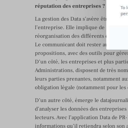
réputation des entreprises ?
To 
per
La gestion des Data s’avère être une p
l’entreprise. Elle implique de revoir la
réorganisation des différents départeme
Le communicant doit rester au centre d
propositions, avec des outils pour gére
D’un côté, les entreprises et plus part
Administrations, disposent de très no
leurs parties prenantes, notamment aux
obligation légale (notamment pour les
D’un autre côté, émerge le datajournal
d’analyser les données des entreprises 
lecteurs. Avec l’application Data de PR
informations qu’il retiendra selon son 