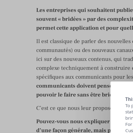
Les entreprises qui souhaitent publier
souvent « bridées » par des complexit
permet cette application et pour quel
Il est classique de parler des nouvelle
communautés) ou des nouveaux canaux 
ici sur des nouveaux contenus, qui trad
complexe techniquement à construire et
spécifiques aux communicants pour les
communicants doivent penser la réputa
pouvoir le faire sans être bridés te
Thi
To 
C’est ce que nous leur proposons à P
sta
bri
Pouvez-vous nous expliquer pourquoi 
For
d’une façon générale, mais plus part
Cus