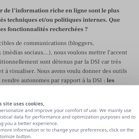
 de l’information riche en ligne sont le plus
és techniques et/ou politiques internes. Que
les fonctionnalités recherchées ?
s cibles de communications (bloggers,
(médias sociaux…), nous voulons mettre l’accent
itionnellement sont détenus par la DSI car très
 à visualiser. Nous avons voulu donner des outils
 rendre autonomes par rapport à la DSI :
les
tion et l’influence de leur entreprise et
chniquement
.
s site uses cookies,
personalize and improve your comfort of use. We mainly use
R ROOMS.
tistical data for performance and optimization purposes and to
ng you a better experience.
l’utilisation des Data est aussi importante
 more information or to change your preferences, click on the
iculièrement pour les communicants et pour la
tomize button.